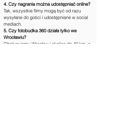
4. Czy nagrania można udostępniać online?
Tak, wszystkie filmy mogą być od razu 
wysyłane do gości i udostępniane w social 
mediach.
5. Czy fotobudka 360 działa tylko we 
Wrocławiu?
Obsługujemy Wrocław i okolice do 40 km, a 
na życzenie możemy dojechać dalej.
6. Jak długo trwa montaż fotobudki 360?
Rozstawienie sprzętu zajmuje około 30 
minut.
7. Czy fotobudka 360 działa w plenerze?
Tak, jeśli zapewnione są warunki pogodowe 
i stabilne podłoże.
8. Czy obsługa jest wliczona w cenę?
Tak, zawsze zapewniamy profesjonalny 
zespół obsługi.
9. Czy można połączyć fotobudkę 360 z 
innymi atrakcjami?
Tak, np. z telefonem życzeń, fotobudką retro 