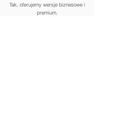
Tak, oferujemy wersje biznesowe i
premium.
Czy w cenie są rekwizyty?
Tak, większość pakietów zawiera
zestaw rekwizytów.
BLOG
FOTOBUDKA-360
KONTAKT
FOTOBUDKA RETRO
PHOTOBOX WROCŁAW
Strona Główna
Fotobudka
Videobudka 360
Telefon życzeń