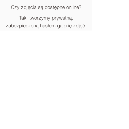
Czy zdjęcia są dostępne online?
Tak, tworzymy prywatną,
zabezpieczoną hasłem galerię zdjęć.
Czy fotobudka nie przeszkadza w
trakcie przyjęcia?
Ustawiamy ją w spokojnym miejscu,
aby była komfortowa i dyskretna.
BLOG
FOTOBUDKA-360
KONTAKT
FOTOBUDKA RETRO
PHOTOBOX WROCŁAW
Strona Główna