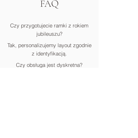
FAQ
Czy przygotujecie ramki z rokiem
jubileuszu?
Tak, personalizujemy layout zgodnie
z identyfikacją.
Czy obsługa jest dyskretna?
Tak, instalacja i praca operatora są
ciche i taktowne.
Czy dostanę pliki do PR?
Tak, przekazujemy selekcję w
formatach redakcyjnych.
BLOG