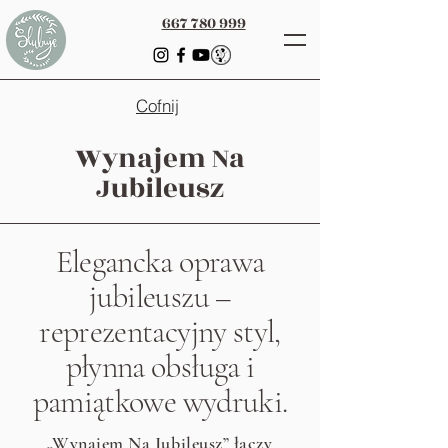
667 780 999
Cofnij
Wynajem Na
Jubileusz
Elegancka oprawa
jubileuszu –
reprezentacyjny styl,
płynna obsługa i
pamiątkowe wydruki.
„Wynajem Na Jubileusz” łączy