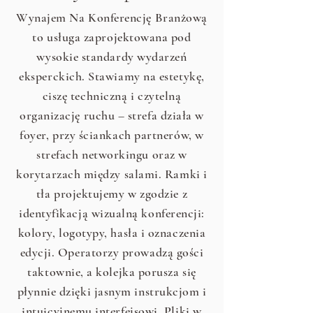
Wynajem Na Konferencję Branżową
to usługa zaprojektowana pod
wysokie standardy wydarzeń
eksperckich. Stawiamy na estetykę,
ciszę techniczną i czytelną
organizację ruchu – strefa działa w
foyer, przy ściankach partnerów, w
strefach networkingu oraz w
korytarzach między salami. Ramki i
tła projektujemy w zgodzie z
identyfikacją wizualną konferencji:
kolory, logotypy, hasła i oznaczenia
edycji. Operatorzy prowadzą gości
taktownie, a kolejka porusza się
płynnie dzięki jasnym instrukcjom i
intuicyjnemu interfejsowi. Pliki w