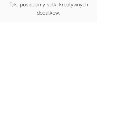
Tak, posiadamy setki kreatywnych
dodatków.
Czy fotobudka nadaje się na
domówki?
Tak, to świetna atrakcja również na
kameralne imprezy.
BLOG
FOTOBUDKA-360
KONTAKT
FOTOBUDKA RETRO
PHOTOBOX WROCŁAW
Strona Główna
Fotobudka
Videobudka 360